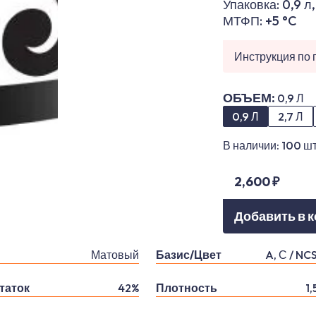
Упаковка: 0,9 л,
МТФП: +5 °C
Инструкция по
ОБЪЕМ
:
0,9 Л
0,9 Л
2,7 Л
В наличии:
100
шт
2,600 ₽
Добавить в 
Матовый
Базис/Цвет
A, С / NC
таток
42%
Плотность
1,