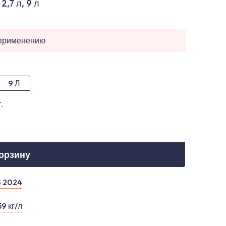
 2,7 л, 9 л
 применению
9 Л
.
корзину
S 2024
59 кг/л