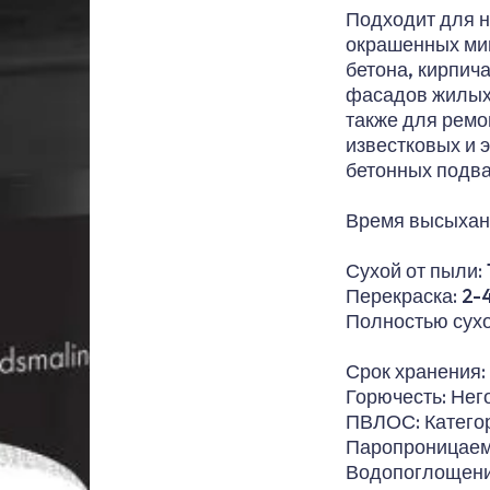
Подходит для н
окрашенных мин
бетона, кирпич
фасадов жилых
также для ремо
известковых и 
бетонных подва
Время высыхан
Сухой от пыли: 
Перекраска: 2-
Полностью сухо
Срок хранения:
Горючесть: Не
ПВЛОС: Категор
Паропроницаемос
Водопоглощение: