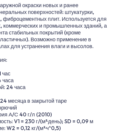
аружной окраски новых и ранее
еральных поверхностей: штукатурки,
а, фиброцементных плит. Используется для
, коммерческих и промышленных зданий, а
нта стабильных покрытий (кроме
эластичных). Возможно применение в
лах для устранения влаги и высолов.
ия:
1 час
4 часа
й: 24 часа
 24 месяца в закрытой таре
горючий
ия А/С 40 г/л (2010)
ть: V1 = 230 г/(м²·день); SD = 0,09 м
 W2 = 0,12 кг/(м²·ч^0,5)