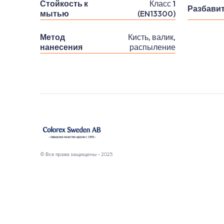
Стойкость к
Класс 1
Разбави
мытью
(EN13300)
Метод
Кисть, валик,
нанесения
распыление
© Все права защищены – 2025